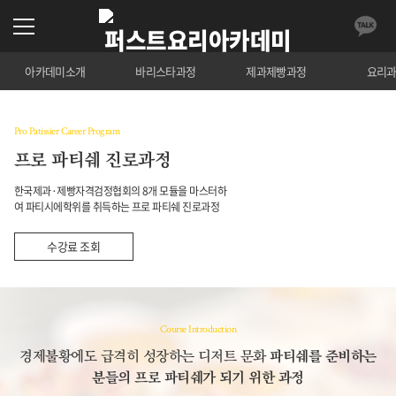
아카데미소개
바리스타과정
제과제빵과정
요리
Pro Patissier Career Program
프로 파티쉐 진로과정
한국제과·제빵자격검정협회의 8개 모듈을 마스터하
여 파티시에학위를 취득하는 프로 파티쉐 진로과정
수강료 조회
Course Introduction
경제불황에도 급격히 성장하는 디저트 문화
파티쉐를 준비하는
분들의 프로 파티쉐가 되기 위한 과정