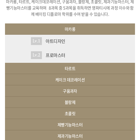
마카롱, 타르트, 케이크데코레이션, 구움과자, 블랑제, 초콜릿, 제과기능마스터, 제
빵기능마스터를 교육하며
8과목 중 5과목을 취득하면 영파티시에 과정 이수와 함
께 베이킹 디플로마 학위를 수여 받을 수 있습니다.
마카롱
아트디자인
Lv.1
프로마스터
Lv.2
타르트
케이크 데코레이션
구움과자
블랑제
초콜릿
제빵기능마스터
제과기능마스터