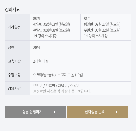
강의개요
85기
86기
평일반 : 08월 03일 (월요일)
평일반 : 08월 17일 (월요일)
개강일정
주말반 : 08월 08일 (토요일)
주말반 : 08월 22일 (토요일)
1:1 강의 수시개강
1:1 강의 수시개강
정원
20명
교육기간
2개월 과정
수업구성
주 5회(월~금) or 주 2회(토,일) 수업
오전반 / 오후반 / 저녁반 / 주말반
강의시간
※정확한 시간은 각 지점에 문의바랍니다.
상담 신청하기
전화상담 문의