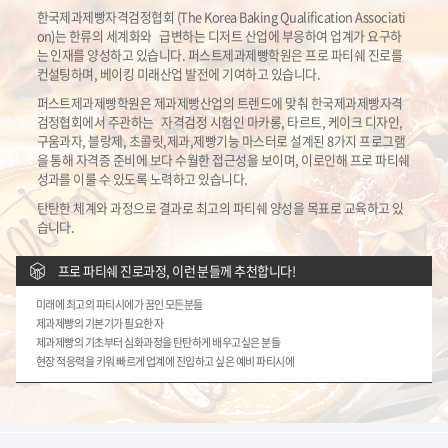
한국제과제빵자격검정협회 (The Korea Baking Qualification Associati
on)는 한류의 세계화와
급변하는 디저트 산업에 부응하여 업계가 요구하
는 인재를 양성하고 있습니다.
퍼스트제과제빵학원은 프로 파티쉐 진로를
컨설팅하며, 베이킹 미래산업 발전에 기여하고 있습니다.
퍼스트제과제빵학원은 제과제빵산업의 트렌드에 맞춰 한국제과제빵자격
검정협회에서 주관하는
자격검정 시험인 마카롱, 타르트, 케이크 디자인,
구움과자, 블랑제, 초콜릿,제과,제빵기능 마스터로
설계된 8가지 프로그램
을 통해 자격증 준비에 보다 수월한 접근성을 보이며, 이로인해 프로 파티쉐
성과를 이룰 수 있도록 노력하고 있습니다.
탄탄한 체계와 과정으로 결과로 최고의 파티쉐 양성을 목표로 교육하고 있
습니다.
프로 파티쉐 진로과정, 이런 분들께 추천합니다!
미래에 최고의 파티시에가 꿈인 모든분들
제과제빵의 기본기가 필요한 자
제과제빵의 기초부터 심화과정을 탄탄하게 배우고싶은 분들
현장 적응력을 키워 빠르게 업계에 진입하고 싶은 예비 파티시에