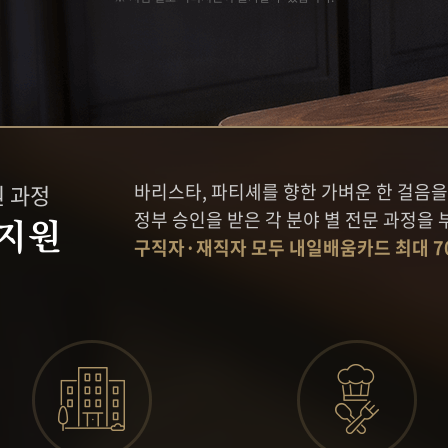
로스팅
케이크 마스터 프로
양식조리 기능사
 과정
타르트 마스터 프로
일식조리 기능사
중식조리 기능사
심화
슈 마스터 프로
 과정
마카롱 마스터 프로
구움과자 마스터 프로
초콜릿 마스터 프로
원 과정
바리스타, 파티셰를 향한 가벼운 한 걸
정부 승인을 받은 각 분야 별 전문 과정을 
지원
구직자·재직자 모두 내일배움카드 최대 7
스
커뮤니티
고객상담센
래스
인터뷰
온라인상담신
클래스
수강생 후기
수강료조회
포토스토리
시간표조회
공지사항&이벤트
취업지원센터 소개
취업현황게시판
채용정보