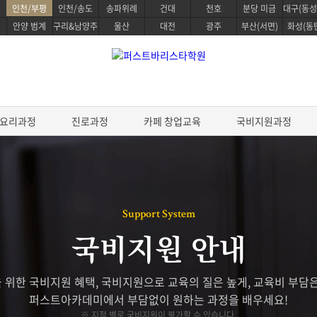
인천/부평
인천/송도
송파위례
건대
천호
분당 미금
대구(동성
안양 범계
구리&남양주
울산
대전
광주
부산(서면)
화성(동
요리과정
진로과정
카페 창업교육
국비지원과정
정
베이킹 클래스
요리과정
Support System
생활한식 마스터
 스킬
파티스리 마스터
생활양식 마스터
국비지원 안내
디자인
베이킹 마스터 패키지
파스타 전문 마스터
전통일본요리 프로
&테이스팅
제과/제빵기능사
프리미엄 중식요리 마스터
 위한 국비지원 혜택, 국비지원으로 교육의 질은 높게, 교육비 부담은
스타 스킬
케이크 디자인 자격증
데일리 헬스 브런치 마스터
퍼스트아카데미에서 부담없이 원하는 과정을 배우세요!
브루잉
원데이 베이킹 클래스
조리기능사 필기
※ 지점 별로 국비지원이 불가할 수 있습니다.
한식조리 기능사