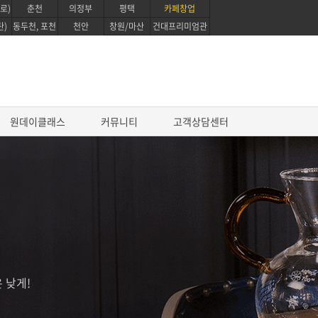
로)
춘천
의정부
평택
카페창업
탄)
동두천, 포천
천안
창원/마산
건대프리미엄관
원데이클래스
커뮤니티
고객상담센터
진로과정
프로 파티쉐 진로과정
영파티시에 마스터 코스
글로벌 베이킹 디플로마 과정
퍼스트 커리어 패스웨이
 낮게!