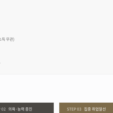
소득 무관)
.
 02
의욕·능력 증진
STEP 03
집중 취업알선