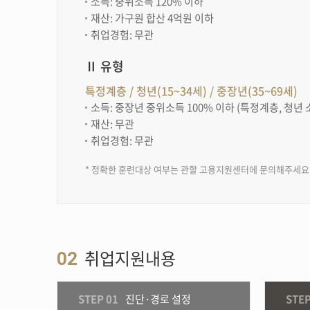
소득: 중위소득 120% 이하
재산: 가구원 합산 4억원 이하
취업경험: 무관
Ⅱ 유형
특정계층 / 청년(15~34세) / 중장년(35~69세)
소득: 중장년 중위소득 100% 이하 (특정계층, 청년 
재산: 무관
취업경험: 무관
* 정확한 훈련대상 여부는 관할 고용지원센터에 문의해주세요
취업지원내용
02
STEP 01
진단·경로 설정
STEP