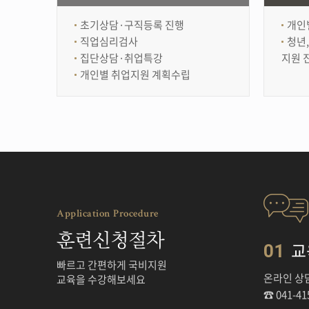
초기상담·구직등록 진행
개인
직업심리검사
청년
집단상담·취업특강
지원 
개인별 취업지원 계획수립
Application Procedure
훈련신청절차
교
01
빠르고 간편하게 국비지원
온라인 상
교육을 수강해보세요
☎ 041-41