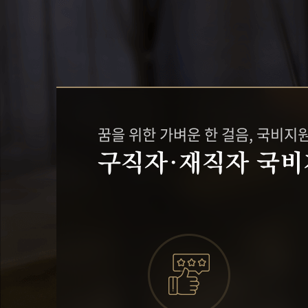
지점위치안내
SCA 그린커피&
커피제조 마스터
커피 바리스타 
바리스타강사 양성
꿈을 위한 가벼운 한 걸음, 국비지
구직자·재직자 국비
카페 창업교육
원데이클래
카페창업 컨설팅
베이킹원데이클
카페창업 메뉴반
바리스타원데이
베이커리 카페창업 메뉴반
펫푸드 자격증 과정
브런치카페 메뉴반
창업 컨설팅 후기
퍼스트 카페 가맹 상담신청