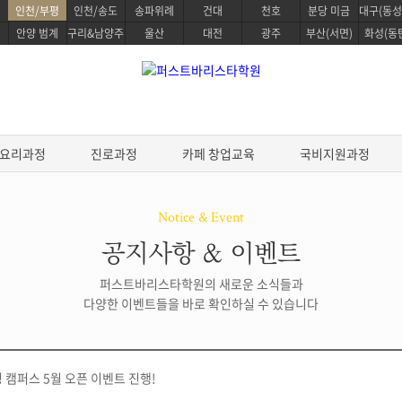
인천/부평
인천/송도
송파위례
건대
천호
분당 미금
대구(동성
안양 범계
구리&남양주
울산
대전
광주
부산(서면)
화성(동
요리과정
진로과정
카페 창업교육
국비지원과정
Notice & Event
공지사항 & 이벤트
정
베이킹 클래스
요리과정
퍼스트바리스타학원의 새로운 소식들과
생활한식 마스터
 스킬
파티스리 마스터
다양한 이벤트들을 바로 확인하실 수 있습니다
생활양식 마스터
디자인
베이킹 마스터 패키지
파스타 전문 마스터
전통일본요리 프로
&테이스팅
제과/제빵기능사
프리미엄 중식요리 마스터
스타 스킬
케이크 디자인 자격증
데일리 헬스 브런치 마스터
 캠퍼스 5월 오픈 이벤트 진행!
브루잉
원데이 베이킹 클래스
조리기능사 필기
한식조리 기능사