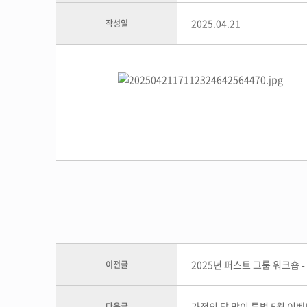
지점위치안내
SCA 그린커피&
커피제조 마스터
2025.04.21
작성일
커피 바리스타 
바리스타강사 양성
카페 창업교육
원데이클래
카페창업 컨설팅
베이킹원데이클
카페창업 메뉴반
바리스타원데이
베이커리 카페창업 메뉴반
펫푸드 자격증 과정
2025년 퍼스트 그룹 워크숍 -
이전글
브런치카페 메뉴반
창업 컨설팅 후기
퍼스트 카페 가맹 상담신청
가정의 달 맞이 특별 5월 이벤트
다음글