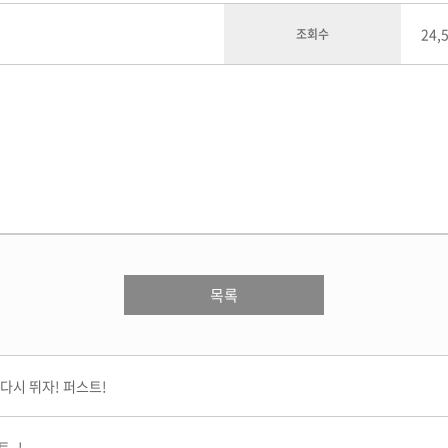
로스팅
케이크 마스터 프로
양식조리 기능사
 과정
타르트 마스터 프로
24,
조회수
일식조리 기능사
중식조리 기능사
심화
슈 마스터 프로
 과정
마카롱 마스터 프로
구움과자 마스터 프로
초콜릿 마스터 프로
스
커뮤니티
고객상담센
래스
인터뷰
온라인상담신
목록
클래스
수강생 후기
수강료조회
포토스토리
시간표조회
공지사항&이벤트
 다시 뛰자! 퍼스트!
취업지원센터 소개
취업현황게시판
채용정보
 -!