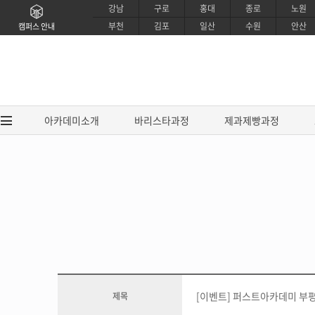
강남
구로
홍대
종로
노원
부천
김포
일산
수원
안산
캠퍼스 안내
아카데미소개
바리스타과정
제과제빵과정
아카데미소개
바리스타과
브랜드소개
EUCA 바리스타
CI소개
EUCA 라떼아트 
강사소개
EUCA 센서리 커핑
교육시설소개
SCA / IBS 바리
[이벤트] 퍼스트아카데미 부평
제목
제휴안내
SCA 센서리&