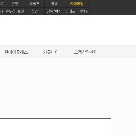
로)
춘천
의정부
평택
카페창업
탄)
동두천, 포천
천안
창원/마산
건대프리미엄관
원데이클래스
커뮤니티
고객상담센터
진로과정
프로 파티쉐 진로과정
영파티시에 마스터 코스
글로벌 베이킹 디플로마 과정
퍼스트 커리어 패스웨이